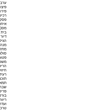
ערבוי
פיצויי
פירוק
רכישה
פסקי ד
איחוד
מס(4)
בית א
דיור מ
הגיל 
מנהל
מתקנ
סולאר
פטור(1
משכיר
הריס
חיזוק
רעיד
תוכני
תמא 38(1
שבח(2
פריסה
בורסה
ריווחי
ועדת
טרכטנ