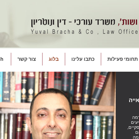
תחומי פעילות
כתבו עלינו
בלוג
צור קשר
sh
ייה
מה
עים
קיים,
ם
מה