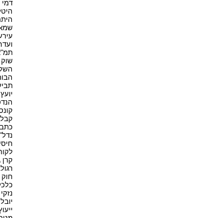
דמי תי
היטל
היתר 
שמאי 
עירעו
ועדה 
תמ"א 38
שוק ה
השקעו
הבורס
תביעה
יועץ 
הנדס
קונסט
קבלן 
כתב 
נדל"ן(
חיסיון
לקוח(1
קרן גי
רגולצ
חוק ו
כלכלה
נזקי 
יובל 
ייעוץ
מטרי