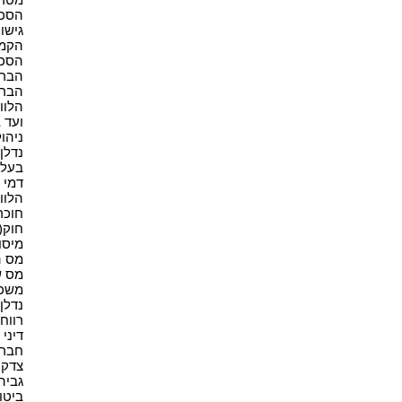
הסכם 
גישור(
הקמת
הסכמ
הברח
הברח
הלווא
ועד ב
ניהול
נדלן(9
בעל נ
דמי ש
הלווא
חוכר 
חוק(4)
מיסוי
מס ה
מס ש
משכנ
נדלן 
רווחי 
דיני 
חברות
צדק ח
גביה(1
ביטוח