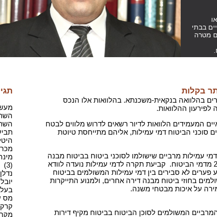
ו
ים בבתי
ם מטרה
.
תר בקלות
תגיו
רים בהלוואה בנקאית-משכנתא. בהלוואות אלו הנכס
מעשה 
 לפירעון ההלוואות.
השתק
יים המעמידים הלוואות לדיור רשאים לדרוש מלווים לבטח
השתק
ים סוכני הביטוח דמי עמילות, אליהם מתייחסת טיוטת
תביעה
היטלי
מכרז(1
דמי עמילות מרביים שישולמו לסוכני ביטוח בביטוח מבנה
מינה
אגב הלוואה לדיור לא יעלו על 20% מדמי הביטוח. קביעת תקרה לדמי עמילות נועדה לוודא
(3)
ע פערים לא סבירים בין דמי עמילות המשולמים בביטוח
נדלן,
ולמים בחוזי ביטוח מבנה דירה אחרים, ולמנוע התייקרות
יובל 
רה על איכות מבטחי משנה.
בעל מ
מס ע
קרקע(
המרביים המשולמים לסוכן הביטוח בביטוח מקיף דירות
מקרקע