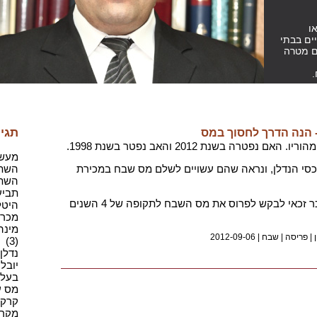
ו
ים בבתי
ם מטרה
.
תגיו
- הנה הדרך לחסוך במס
נפטרה בשנת 2012 והאב נפטר בשנת 1998.
מעשה 
נכסי הנדלן, ונראה שהם עשויים לשלם מס שבח במכירת
השתק
השתק
תביעה
הדין החקוק קובע כי ככלל, כל מוכר זכאי לבקש לפרוס את מס השבח לתקופה של 4 השנים
היטלי
מכרז(1
מינה
|
פריסה
|
שבח
|
2012-09-06
(3)
נדלן,
יובל 
בעל מ
מס ע
קרקע(
מקרקע