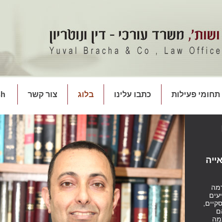
תחומי פעילות
כתבו עלינו
בלוג
צור קשר
sh
ייה
מה
עים
קיים,
ם
מה