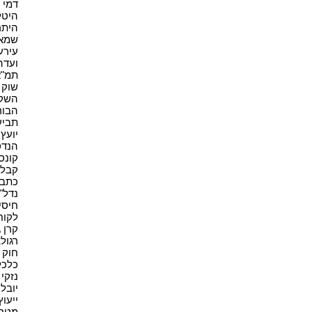
דמי תי
היטל
היתר 
שמאי 
עירעו
ועדה 
תמ"א 38
שוק ה
השקעו
הבורס
תביעה
יועץ 
הנדס
קונסט
קבלן 
כתב 
נדל"ן(
חיסיון
לקוח(1
קרן גי
רגולצ
חוק ו
כלכלה
נזקי 
יובל 
ייעוץ
מטרי