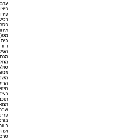
ערבוי
פיצויי
פירוק
רכישה
פסקי ד
איחוד
מס(4)
בית א
דיור מ
הגיל 
מנהל
מתקנ
סולאר
פטור(1
משכיר
הריס
חיזוק
רעיד
תוכני
תמא 38(1
שבח(2
פריסה
בורסה
ריווחי
ועדת
טרכטנ