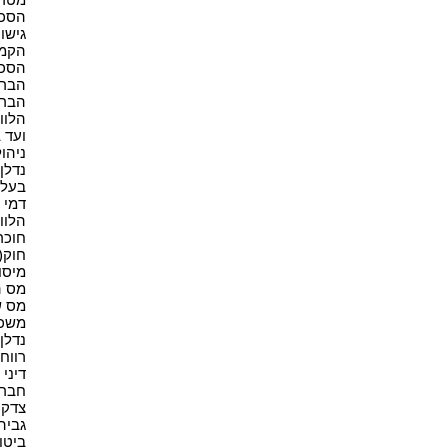
הסכם 
גישור(
הקמת
הסכמ
הברח
הברח
הלווא
ועד ב
ניהול
נדלן(9
בעל נ
דמי ש
הלווא
חוכר 
חוק(4)
מיסוי
מס ה
מס ש
משכנ
נדלן 
רווחי 
דיני 
חברות
צדק ח
גביה(1
ביטוח