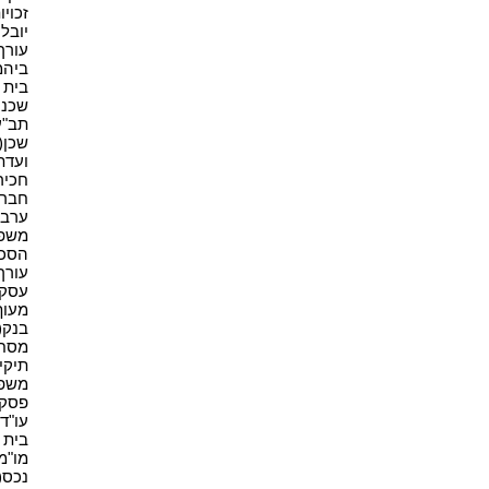
זכויו
יובל 
עורך ד
ביהמ"
בית מ
שכנים
תב"ע(
שכן(2)
ועדת 
חכירה
חברה(
ערבות
משפט
הסכם(
עורך 
עסקים
מעוף(
בנק(1)
מסחר(
תיקי 
משפט(
פסק ד
עו"ד(3
בית 
מו"מ(1
נכס(7)