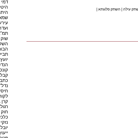
דמי תי
היטל
תק עילה
|
השתק פלוגתא
|
היתר 
שמאי 
עירעו
ועדה 
תמ"א 38
שוק ה
השקעו
הבורס
תביעה
יועץ 
הנדס
קונסט
קבלן 
כתב 
נדל"ן(
חיסיון
לקוח(1
קרן גי
רגולצ
חוק ו
כלכלה
נזקי 
יובל 
ייעוץ
מטרי