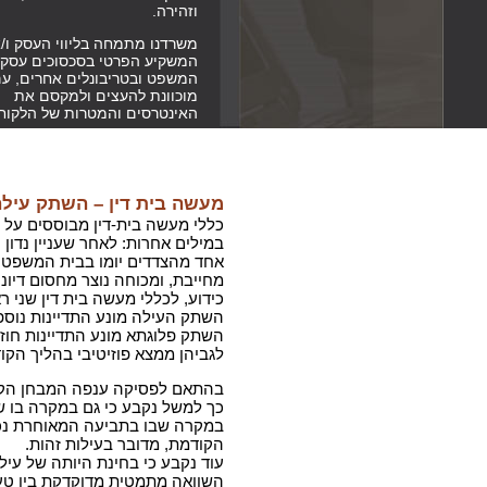
וזהירה.
משרדנו מתמחה בליווי העסק ו/א
המשקיע הפרטי בסכסוכים עסקי
המשפט ובטריבונלים אחרים, ע
מוכוונת להעצים ולמקסם את
האינטרסים והמטרות של הלקוח
מעשה בית דין – השתק עיל
כללי מעשה בית-דין מבוססים על רע
במילים אחרות: לאחר שעניין נדון
אחד מהצדדים יומו בבית המשפט,
מחייבת, ומכוחה נוצר מחסום דיוני
כידוע, לכללי מעשה בית דין שני 
השתק העילה מונע התדיינות נוספ
השתק פלוגתא מונע התדיינות חוזר
לגביהן ממצא פוזיטיבי בהליך הקו
בהתאם לפסיקה ענפה המבחן הקוב
כך למשל נקבע כי גם במקרה בו ש
במקרה שבו בתביעה המאוחרת נכל
הקודמת, מדובר בעילות זהות.
עוד נקבע כי בחינת היותה של עי
השוואה מתמטית מדוקדקת בין טענ