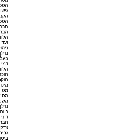
הסכם 
גישור(
הקמת
הסכמ
הברח
הברח
הלווא
ועד ב
ניהול
נדלן(9
בעל נ
דמי ש
הלווא
חוכר 
חוק(4)
מיסוי
מס ה
מס ש
משכנ
נדלן 
רווחי 
דיני 
חברות
צדק ח
גביה(1
ביטוח