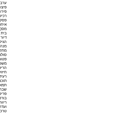
ערבוי
פיצויי
פירוק
רכישה
פסקי ד
איחוד
מס(4)
בית א
דיור מ
הגיל 
מנהל
מתקנ
סולאר
פטור(1
משכיר
הריס
חיזוק
רעיד
תוכני
תמא 38(1
שבח(2
פריסה
בורסה
ריווחי
ועדת
טרכטנ