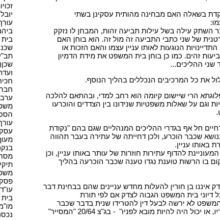
זכויו
דת בשאלה האם מבחינה מהותית עסקינן בשתי
יובל 
מו:
עורך ד
 השתק עילה בשל עילות תביעה זהות, המבחן לו נזקק
ביהמ"
נית של שני כתבי התביעה זה מול זה. הוא בוחן האם
בית מ
דיינויות הנוגעות לאותו עניין עצמו והאם הזכות או
שכנים
עות זהים. כמו כן בוחן בית המשפט את מידת הדמיון
תב"ע(
שני ההליכים...
שכן(2)
ועדת 
כלול את כל המרכיבים הנכללים בהליך הנוסף.
חכירה
חברה(
וגתא הרי שיישום קיומה הוא רחב למדי, ובהתאם להלכה
ערבות
 וגם על שאלות משפטיות שנידונו בין הצדדים והוכרעו
משפט
.
הסכם(
עורך 
יים חל אף בגדרי ההליכים המנהליים שגם בהם "נקודת
עסקים
בנושא שכבר הוכרע, ולכן דחייתה של עתירה בעבר תהווה
מעוף(
 באותו עניין.
בנק(1)
וניינת להדוף עתירות חוזרות של עותר באותו עניין, וכן
מסחר(
ם בו הרשות טוענת נגדו טענה שכבר הוכרעה בהליך
תיקי 
משפט(
פסק ד
ק איננו בן חורין להעלות מחדש עניינים שהם בבחינת דבר
עו"ד(3
ל דיוני בית המשפט הגבוה לצדק אם לפי תורת
בית 
המשפט לא ירשה לבעל דין להטרידו שנית בדבר שכבר
מו"מ(1
הובא לפניו קודם לכן והוכרע על ידיו, או יכול היה להיות מובא לפניו" - בג"צ 20/64 "המסייר"
נכס(7)