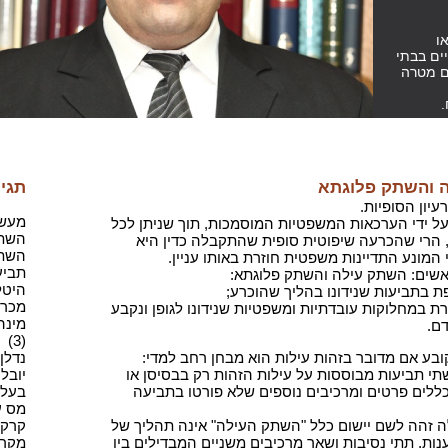
ו
ים בבתי
ם מטרה
.
ה והשתק פלוגתא
תגיו
יון הסופיות.
מעשה 
 על ידי הערכאות המשפטיות המוסמכות, תוך שניתן לכל
השתק
 הרי שהכרעה שיפוטית סופית שהתקבלה כדין היא
השתק
 המונע התדיינות משפטית חוזרת באותו עניין.
תביעה
ראשים: השתק עילה והשתק פלוגתא:
היטלי
ת בתביעות שנידונו בהליך שהוכרע;
מכרז(1
ת במחלוקות עובדתיות ומשפטיות שנידונו לגופן ונקבע
מינה
דם.
(3)
ע אם מדובר בזהות עילות הוא מבחן רחב למדי:
נדלן,
תי תביעות מבוססות על עילות הזהות רק בבסיסן או
יובל 
לים פרטים ומרכיבים נוספים שלא פורטו בתביעה
בעל מ
מס ע
לה זהה לשם יישום כלל "השתק העילה" אינה תהליך של
קרקע(
ות, תתי נסיבות ושאר מרכיבים משניים המבדילים בין
מקרקע