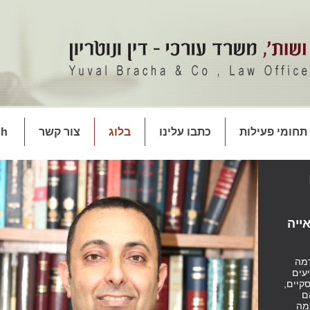
תחומי פעילות
כתבו עלינו
בלוג
צור קשר
sh
ייה
מה
עים
קיים,
ם
מה