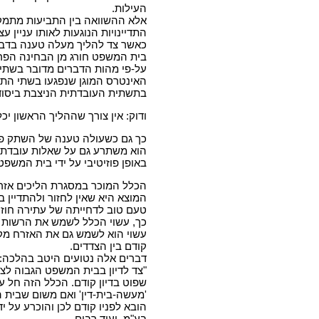
העילות.
אלא ההשוואה בין התביעות מתמק
התדיינויות הנוגעות לאותו עניין עצ
כאשר צד להליך מעלה טענה בדבר
בית המשפט חורג מן הבחינה הפרט
על-פי מהות הדברים מדובר בשתי הת
האינטרס המוגן שנפגעו בשתי התבי
בתשתית העובדתית הניצבת ביסוד 
ודוק: אין צורך שההליך הראשון י
כך גם כשעולה טענה של השתק פל
הוא משתרע גם על שאלות עובדתיות
באופן פוזיטיבי על ידי בית המשפט
הכלל המוכר במסגרת הליכים אזרח
המוצא היא שאין לחזור ולהתדיין 
טעם טוב לדחייתה של עתירה חוזרת
כך, עשוי הכלל לשמש את הרשות המע
עשוי הוא לשמש גם את האזרח מקו
קודם בין הצדדים.
דברים אלה נטועים היטב בהלכה:
"צד לדיון בבית המשפט הגבוה לצד
שפוט בדיון קודם. הכלל הזה חל ע
'מעשה-בית-דין' ואם משום שבית 
בע"מ ועוד רבים.